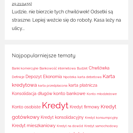
29 21:04:55)
Ludzie, nie bierzcie tych chwilówek! Odsetki są
straszne. Lepiej weźcie się do roboty. Kasa leży na
ulicy...
Najpopularniejsze tematy
Chwilówka
Banki komercyjne
Bankowość internetowa
Budżet
Karta
Depozyt
Ekonomia
Definicje
hipoteka
karta debetowa
kredytowa
karta płatnicza
karta przedpłacona
konto bankowe
Konsolidacja długów
Konto młodzieżowe
Kredyt
Kredyt
Konto osobiste
Kredyt firmowy
gotówkowy
Kredyt konsolidacyjny
Kredyt konsumpcyjny
Kredyt mieszkaniowy
Kredyt na dowód
Kredyt samochodowy