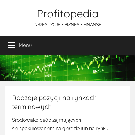
Przejdź
Profitopedia
do
treści
INWESTYCJE • BIZNES • FINANSE
Menu
Rodzaje pozycji na rynkach
terminowych
Środowisko osób zajmujących
się spekulowaniem na giełdzie lub na rynku