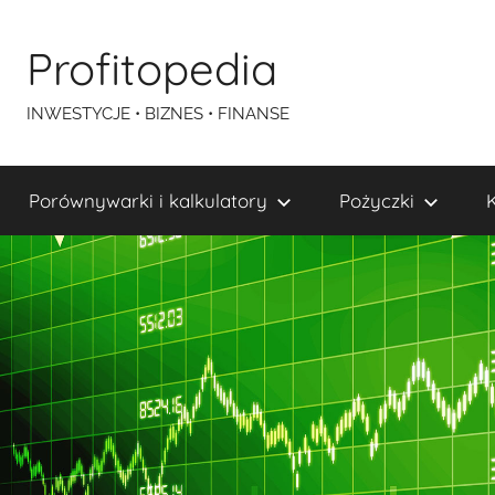
Przejdź
do
Profitopedia
treści
INWESTYCJE • BIZNES • FINANSE
Porównywarki i kalkulatory
Pożyczki