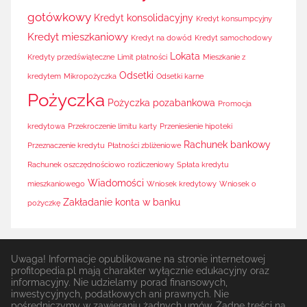
gotówkowy
Kredyt konsolidacyjny
Kredyt konsumpcyjny
Kredyt mieszkaniowy
Kredyt na dowód
Kredyt samochodowy
Lokata
Kredyty przedświąteczne
Limit płatności
Mieszkanie z
Odsetki
kredytem
Mikropożyczka
Odsetki karne
Pożyczka
Pożyczka pozabankowa
Promocja
kredytowa
Przekroczenie limitu karty
Przeniesienie hipoteki
Rachunek bankowy
Przeznaczenie kredytu
Płatności zbliżeniowe
Rachunek oszczędnościowo rozliczeniowy
Spłata kredytu
Wiadomości
mieszkaniowego
Wniosek kredytowy
Wniosek o
Zakładanie konta w banku
pożyczkę
Uwaga! Informacje opublikowane na stronie internetowej
profitopedia.pl mają charakter wyłącznie edukacyjny oraz
informacyjny. Nie udzielamy porad finansowych,
inwestycyjnych, podatkowych ani prawnych. Nie
pośredniczymy w zawieraniu żadnych umów. Żadne treści na