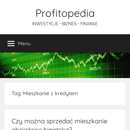
Przejdź
Profitopedia
do
treści
INWESTYCJE • BIZNES • FINANSE
Menu
Tag:
Mieszkanie z kredytem
Czy można sprzedać mieszkanie
obciążone hipoteką?