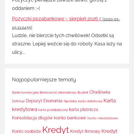
oddaniem :-(
Pożyczki pozabankowe – sierpień 2026 r.
(2020-01-
29 21:04:55)
Ludzie, nie bierzcie tych chwilówek! Odsetki są
straszne. Lepiej weźcie się do roboty. Kasa leży na
ulicy...
Najpopularniejsze tematy
Chwilówka
Banki komercyjne
Bankowość internetowa
Budżet
Karta
Depozyt
Ekonomia
Definicje
hipoteka
karta debetowa
kredytowa
karta płatnicza
karta przedpłacona
konto bankowe
Konsolidacja długów
Konto młodzieżowe
Kredyt
Kredyt
Konto osobiste
Kredyt firmowy