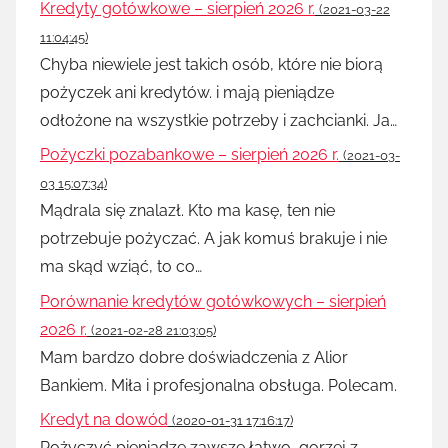
Kredyty gotówkowe – sierpień 2026 r.
(2021-03-22
11:04:45)
Chyba niewiele jest takich osób, które nie biorą
pożyczek ani kredytów. i mają pieniądze
odłożone na wszystkie potrzeby i zachcianki. Ja…
Pożyczki pozabankowe – sierpień 2026 r.
(2021-03-
03 15:07:34)
Mądrala się znalazł. Kto ma kasę, ten nie
potrzebuje pożyczać. A jak komuś brakuje i nie
ma skąd wziąć, to co…
Porównanie kredytów gotówkowych – sierpień
2026 r.
(2021-02-28 21:03:05)
Mam bardzo dobre doświadczenia z Alior
Bankiem. Miła i profesjonalna obsługa. Polecam.
Kredyt na dowód
(2020-01-31 17:16:17)
Pożyczyć pieniądze zawsze łatwo, gorzej z