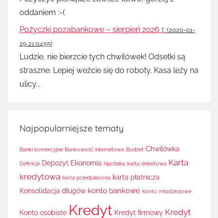
oddaniem :-(
Pożyczki pozabankowe – sierpień 2026 r.
(2020-01-
29 21:04:55)
Ludzie, nie bierzcie tych chwilówek! Odsetki są
straszne. Lepiej weźcie się do roboty. Kasa leży na
ulicy...
Najpopularniejsze tematy
Chwilówka
Banki komercyjne
Bankowość internetowa
Budżet
Karta
Depozyt
Ekonomia
Definicje
hipoteka
karta debetowa
kredytowa
karta płatnicza
karta przedpłacona
konto bankowe
Konsolidacja długów
Konto młodzieżowe
Kredyt
Kredyt
Konto osobiste
Kredyt firmowy