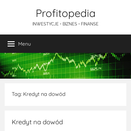
Przejdź
Profitopedia
do
treści
INWESTYCJE • BIZNES • FINANSE
Menu
Tag:
Kredyt na dowód
Kredyt na dowód