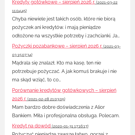
Kredyty gotówkowe – sierpień 2026 r.
(2021-03-22
11:04:45)
Chyba niewiele jest takich osób, które nie biorą
pożyczek ani kredytów. i mają pieniądze
odłożone na wszystkie potrzeby i zachcianki. Ja…
Pożyczki pozabankowe – sierpień 2026 r.
(2021-03-
03 15:07:34)
Mądrala się znalazł. Kto ma kasę, ten nie
potrzebuje pożyczać. A jak komuś brakuje i nie
ma skąd wziąć, to co…
Porównanie kredytów gotówkowych – sierpień
2026 r.
(2021-02-28 21:03:05)
Mam bardzo dobre doświadczenia z Alior
Bankiem. Miła i profesjonalna obsługa. Polecam.
Kredyt na dowód
(2020-01-31 17:16:17)
Pożyczyć pieniądze zawsze łatwo, gorzej z