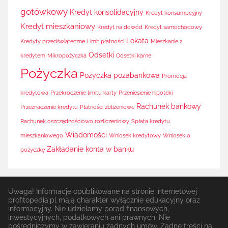
gotówkowy
Kredyt konsolidacyjny
Kredyt konsumpcyjny
Kredyt mieszkaniowy
Kredyt na dowód
Kredyt samochodowy
Lokata
Kredyty przedświąteczne
Limit płatności
Mieszkanie z
Odsetki
kredytem
Mikropożyczka
Odsetki karne
Pożyczka
Pożyczka pozabankowa
Promocja
kredytowa
Przekroczenie limitu karty
Przeniesienie hipoteki
Rachunek bankowy
Przeznaczenie kredytu
Płatności zbliżeniowe
Rachunek oszczędnościowo rozliczeniowy
Spłata kredytu
Wiadomości
mieszkaniowego
Wniosek kredytowy
Wniosek o
Zakładanie konta w banku
pożyczkę
Uwaga! Informacje opublikowane na stronie internetowej
profitopedia.pl mają charakter wyłącznie edukacyjny oraz
informacyjny. Nie udzielamy porad finansowych,
inwestycyjnych, podatkowych ani prawnych. Nie
pośredniczymy w zawieraniu żadnych umów. Żadne treści na