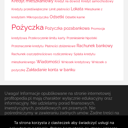
Kredyt mieszkaniowy
Kredyt na dowód
Kredyt samochodowy
Lokata
Kredyty przedświąteczne
Limit płatności
Mieszkanie z
Odsetki
kredytem
Mikropożyczka
Odsetki karne
Pożyczka
Pożyczka pozabankowa
Promocja
kredytowa
Przekroczenie limitu karty
Przeniesienie hipoteki
Rachunek bankowy
Przeznaczenie kredytu
Płatności zbliżeniowe
Rachunek oszczędnościowo rozliczeniowy
Spłata kredytu
Wiadomości
mieszkaniowego
Wniosek kredytowy
Wniosek o
Zakładanie konta w banku
pożyczkę
Uwaga! Informacje opublikowane na stronie internetowej
profitopedia.pl mają charakter wyłącznie edukacyjny oraz
informacyjny. Nie udzielamy porad finansowych,
inwestycyjnych, podatkowych ani prawnych. Nie
pośredniczymy w zawieraniu żadnych umów. Żadne treści na
stronie nie stanowią rekomendacji do zawierania jakichkolwiek
transakcji lub podpisywania umów finansowych lub do
Ta strona korzysta z ciasteczek aby świadczyć usługi na
angażowania się w jakąkolwiek strategię inwestycyjną.