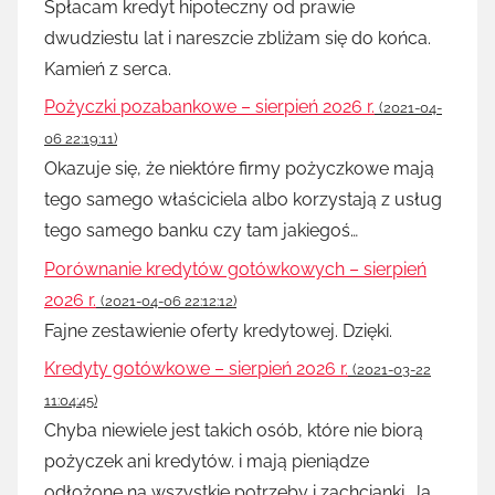
Spłacam kredyt hipoteczny od prawie
dwudziestu lat i nareszcie zbliżam się do końca.
Kamień z serca.
Pożyczki pozabankowe – sierpień 2026 r.
(2021-04-
06 22:19:11)
Okazuje się, że niektóre firmy pożyczkowe mają
tego samego właściciela albo korzystają z usług
tego samego banku czy tam jakiegoś…
Porównanie kredytów gotówkowych – sierpień
2026 r.
(2021-04-06 22:12:12)
Fajne zestawienie oferty kredytowej. Dzięki.
Kredyty gotówkowe – sierpień 2026 r.
(2021-03-22
11:04:45)
Chyba niewiele jest takich osób, które nie biorą
pożyczek ani kredytów. i mają pieniądze
odłożone na wszystkie potrzeby i zachcianki. Ja…