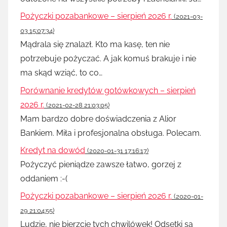
Pożyczki pozabankowe – sierpień 2026 r.
(2021-03-
03 15:07:34)
Mądrala się znalazł. Kto ma kasę, ten nie
potrzebuje pożyczać. A jak komuś brakuje i nie
ma skąd wziąć, to co…
Porównanie kredytów gotówkowych – sierpień
2026 r.
(2021-02-28 21:03:05)
Mam bardzo dobre doświadczenia z Alior
Bankiem. Miła i profesjonalna obsługa. Polecam.
Kredyt na dowód
(2020-01-31 17:16:17)
Pożyczyć pieniądze zawsze łatwo, gorzej z
oddaniem :-(
Pożyczki pozabankowe – sierpień 2026 r.
(2020-01-
29 21:04:55)
Ludzie, nie bierzcie tych chwilówek! Odsetki są