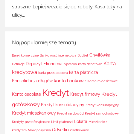
straszne. Lepiej weźcie się do roboty. Kasa leży na
ulicy...
Najpopularniejsze tematy
Chwilówka
Banki komercyjne
Bankowość internetowa
Budżet
Karta
Depozyt
Ekonomia
Definicje
hipoteka
karta debetowa
kredytowa
karta płatnicza
karta przedpłacona
konto bankowe
Konsolidacja długów
Konto młodzieżowe
Kredyt
Kredyt
Konto osobiste
Kredyt firmowy
gotówkowy
Kredyt konsolidacyjny
Kredyt konsumpcyjny
Kredyt mieszkaniowy
Kredyt na dowód
Kredyt samochodowy
Lokata
Kredyty przedświąteczne
Limit płatności
Mieszkanie z
Odsetki
kredytem
Mikropożyczka
Odsetki karne