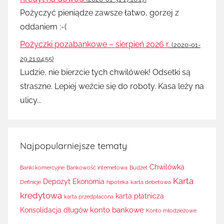
Pożyczyć pieniądze zawsze łatwo, gorzej z
oddaniem :-(
Pożyczki pozabankowe – sierpień 2026 r.
(2020-01-
29 21:04:55)
Ludzie, nie bierzcie tych chwilówek! Odsetki są
straszne. Lepiej weźcie się do roboty. Kasa leży na
ulicy...
Najpopularniejsze tematy
Chwilówka
Banki komercyjne
Bankowość internetowa
Budżet
Karta
Depozyt
Ekonomia
Definicje
hipoteka
karta debetowa
kredytowa
karta płatnicza
karta przedpłacona
konto bankowe
Konsolidacja długów
Konto młodzieżowe