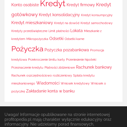
Kredyt
Kredyt
Konto osobiste
Kredyt firmowy
gotówkowy
Kredyt konsolidacyjny
Kredyt konsumpcyjny
Kredyt mieszkaniowy
Kredyt na dowód
Kredyt samochodowy
Lokata
Kredyty przedświąteczne
Limit płatności
Mieszkanie z
Odsetki
kredytem
Mikropożyczka
Odsetki karne
Pożyczka
Pożyczka pozabankowa
Promocja
kredytowa
Przekroczenie limitu karty
Przeniesienie hipoteki
Rachunek bankowy
Przeznaczenie kredytu
Płatności zbliżeniowe
Rachunek oszczędnościowo rozliczeniowy
Spłata kredytu
Wiadomości
mieszkaniowego
Wniosek kredytowy
Wniosek o
Zakładanie konta w banku
pożyczkę
Uwaga! Informacje opublikowane na stronie internetowej
profitopedia.pl mają charakter wyłącznie edukacyjny oraz
informacyjny. Nie udzielamy porad finansowych,