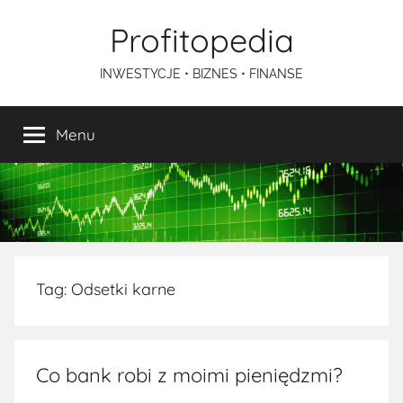
Przejdź
Profitopedia
do
treści
INWESTYCJE • BIZNES • FINANSE
Menu
Tag:
Odsetki karne
Co bank robi z moimi pieniędzmi?