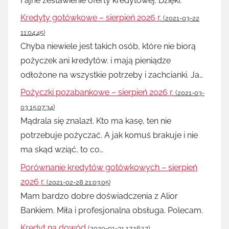
Fajne zestawienie oferty kredytowej. Dzięki.
Kredyty gotówkowe – sierpień 2026 r.
(2021-03-22
11:04:45)
Chyba niewiele jest takich osób, które nie biorą
pożyczek ani kredytów. i mają pieniądze
odłożone na wszystkie potrzeby i zachcianki. Ja…
Pożyczki pozabankowe – sierpień 2026 r.
(2021-03-
03 15:07:34)
Mądrala się znalazł. Kto ma kasę, ten nie
potrzebuje pożyczać. A jak komuś brakuje i nie
ma skąd wziąć, to co…
Porównanie kredytów gotówkowych – sierpień
2026 r.
(2021-02-28 21:03:05)
Mam bardzo dobre doświadczenia z Alior
Bankiem. Miła i profesjonalna obsługa. Polecam.
Kredyt na dowód
(2020-01-31 17:16:17)