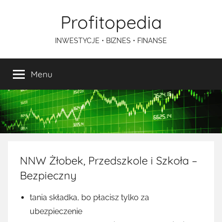
Przejdź
Profitopedia
do
treści
INWESTYCJE • BIZNES • FINANSE
Menu
NNW Żłobek, Przedszkole i Szkoła –
Bezpieczny
tania składka, bo płacisz tylko za
ubezpieczenie