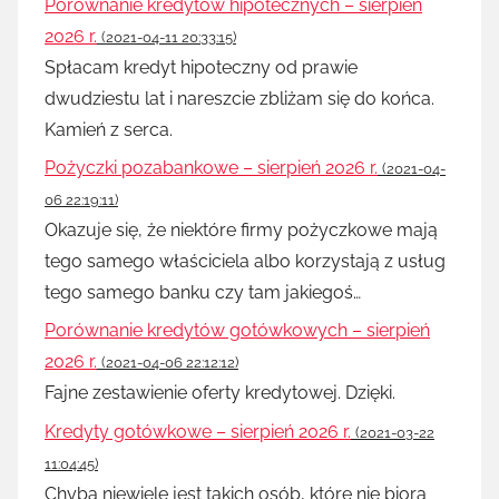
Porównanie kredytów hipotecznych – sierpień
2026 r.
(2021-04-11 20:33:15)
Spłacam kredyt hipoteczny od prawie
dwudziestu lat i nareszcie zbliżam się do końca.
Kamień z serca.
Pożyczki pozabankowe – sierpień 2026 r.
(2021-04-
06 22:19:11)
Okazuje się, że niektóre firmy pożyczkowe mają
tego samego właściciela albo korzystają z usług
tego samego banku czy tam jakiegoś…
Porównanie kredytów gotówkowych – sierpień
2026 r.
(2021-04-06 22:12:12)
Fajne zestawienie oferty kredytowej. Dzięki.
Kredyty gotówkowe – sierpień 2026 r.
(2021-03-22
11:04:45)
Chyba niewiele jest takich osób, które nie biorą