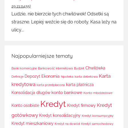
29 21:04:55)
Ludzie, nie bierzcie tych chwilówek! Odsetki są
straszne. Lepiej weźcie się do roboty. Kasa leży na
ulicy...
Najpopularniejsze tematy
Chwilówka
Banki komercyjne
Bankowość internetowa
Budżet
Karta
Depozyt
Ekonomia
Definicje
hipoteka
karta debetowa
kredytowa
karta płatnicza
karta przedpłacona
konto bankowe
Konsolidacja długów
Konto młodzieżowe
Kredyt
Kredyt
Konto osobiste
Kredyt firmowy
gotówkowy
Kredyt konsolidacyjny
Kredyt konsumpcyjny
Kredyt mieszkaniowy
Kredyt na dowód
Kredyt samochodowy