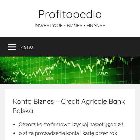
Przejdź
Profitopedia
do
treści
INWESTYCJE • BIZNES • FINANSE
Menu
Konto Biznes – Credit Agricole Bank
Polska
Otwórz konto firmowe i zyskaj nawet 4900 zł!
0 zł za prowadzenie konta i kartę przez rok