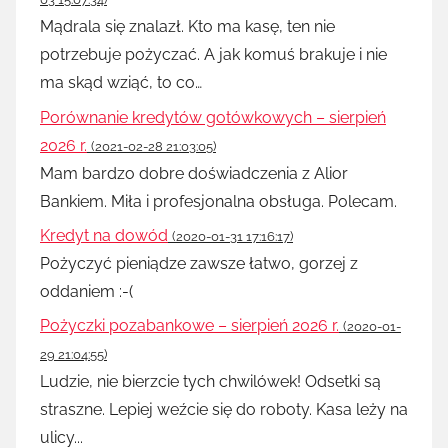
Mądrala się znalazł. Kto ma kasę, ten nie
potrzebuje pożyczać. A jak komuś brakuje i nie
ma skąd wziąć, to co…
Porównanie kredytów gotówkowych – sierpień
2026 r.
(2021-02-28 21:03:05)
Mam bardzo dobre doświadczenia z Alior
Bankiem. Miła i profesjonalna obsługa. Polecam.
Kredyt na dowód
(2020-01-31 17:16:17)
Pożyczyć pieniądze zawsze łatwo, gorzej z
oddaniem :-(
Pożyczki pozabankowe – sierpień 2026 r.
(2020-01-
29 21:04:55)
Ludzie, nie bierzcie tych chwilówek! Odsetki są
straszne. Lepiej weźcie się do roboty. Kasa leży na
ulicy...