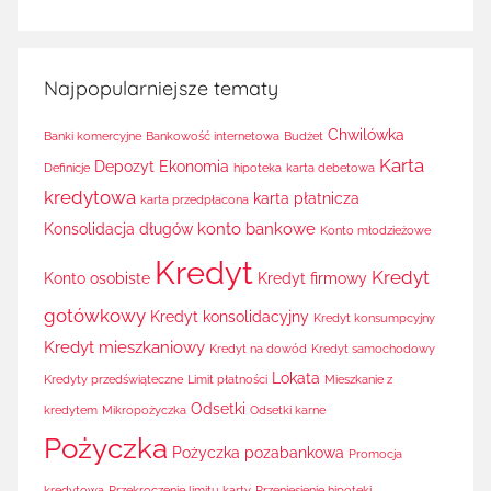
Najpopularniejsze tematy
Chwilówka
Banki komercyjne
Bankowość internetowa
Budżet
Karta
Depozyt
Ekonomia
Definicje
hipoteka
karta debetowa
kredytowa
karta płatnicza
karta przedpłacona
konto bankowe
Konsolidacja długów
Konto młodzieżowe
Kredyt
Kredyt
Konto osobiste
Kredyt firmowy
gotówkowy
Kredyt konsolidacyjny
Kredyt konsumpcyjny
Kredyt mieszkaniowy
Kredyt na dowód
Kredyt samochodowy
Lokata
Kredyty przedświąteczne
Limit płatności
Mieszkanie z
Odsetki
kredytem
Mikropożyczka
Odsetki karne
Pożyczka
Pożyczka pozabankowa
Promocja
kredytowa
Przekroczenie limitu karty
Przeniesienie hipoteki