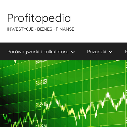
Przejdź
do
Profitopedia
treści
INWESTYCJE • BIZNES • FINANSE
Porównywarki i kalkulatory
Pożyczki