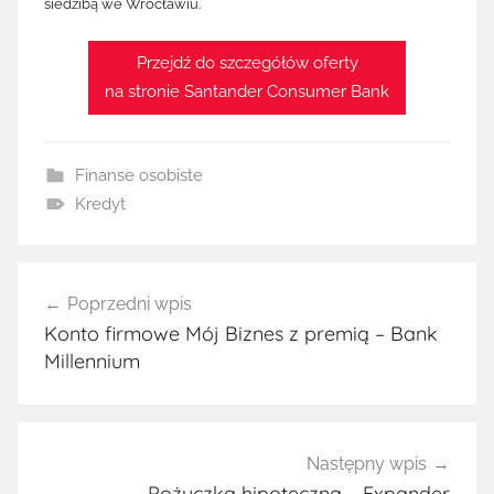
siedzibą we Wrocławiu.
Przejdź do szczegółów oferty
na stronie Santander Consumer Bank
Finanse osobiste
Kredyt
Nawigacja
Poprzedni wpis
wpisu
Konto firmowe Mój Biznes z premią – Bank
Millennium
Następny wpis
Pożyczka hipoteczna – Expander