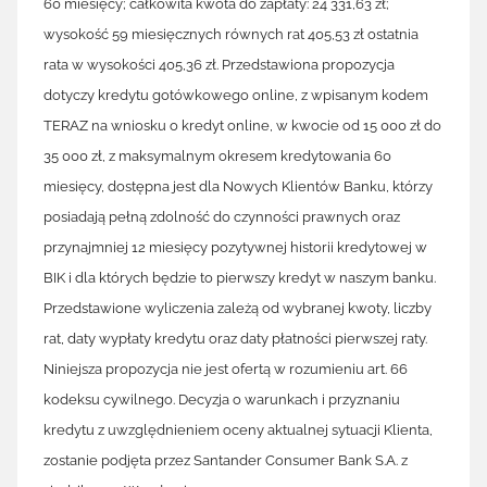
60 miesięcy; całkowita kwota do zapłaty: 24 331,63 zł;
wysokość 59 miesięcznych równych rat 405,53 zł ostatnia
rata w wysokości 405,36 zł. Przedstawiona propozycja
dotyczy kredytu gotówkowego online, z wpisanym kodem
TERAZ na wniosku o kredyt online, w kwocie od 15 000 zł do
35 000 zł, z maksymalnym okresem kredytowania 60
miesięcy, dostępna jest dla Nowych Klientów Banku, którzy
posiadają pełną zdolność do czynności prawnych oraz
przynajmniej 12 miesięcy pozytywnej historii kredytowej w
BIK i dla których będzie to pierwszy kredyt w naszym banku.
Przedstawione wyliczenia zależą od wybranej kwoty, liczby
rat, daty wypłaty kredytu oraz daty płatności pierwszej raty.
Niniejsza propozycja nie jest ofertą w rozumieniu art. 66
kodeksu cywilnego. Decyzja o warunkach i przyznaniu
kredytu z uwzględnieniem oceny aktualnej sytuacji Klienta,
zostanie podjęta przez Santander Consumer Bank S.A. z