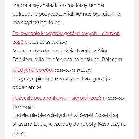
Mądrala się znalazł. Kto ma kasę, ten nie
potrzebuje pożyczać. A jak komuś brakuje i nie
ma skąd wziąć, to co…
Porównanie kredytów gotówkowych – sierpień
2026 r.
(2021-02-28 21:03:05)
Mam bardzo dobre doświadczenia z Alior
Bankiem. Miła i profesjonalna obsługa. Polecam.
Kredyt na dowód
(2020-01-31 17:16:17)
Pożyczyć pieniądze zawsze łatwo, gorzej z
oddaniem :-(
Pożyczki pozabankowe – sierpień 2026 r.
(2020-01-
29 21:04:55)
Ludzie, nie bierzcie tych chwilówek! Odsetki są
straszne. Lepiej weźcie się do roboty. Kasa leży na
ulicy...