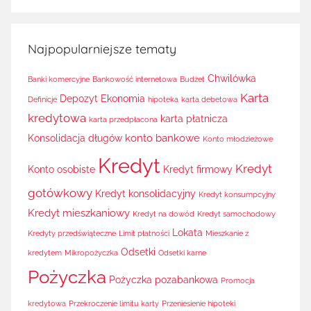
Najpopularniejsze tematy
Chwilówka
Banki komercyjne
Bankowość internetowa
Budżet
Karta
Depozyt
Ekonomia
Definicje
hipoteka
karta debetowa
kredytowa
karta płatnicza
karta przedpłacona
konto bankowe
Konsolidacja długów
Konto młodzieżowe
Kredyt
Kredyt
Konto osobiste
Kredyt firmowy
gotówkowy
Kredyt konsolidacyjny
Kredyt konsumpcyjny
Kredyt mieszkaniowy
Kredyt na dowód
Kredyt samochodowy
Lokata
Kredyty przedświąteczne
Limit płatności
Mieszkanie z
Odsetki
kredytem
Mikropożyczka
Odsetki karne
Pożyczka
Pożyczka pozabankowa
Promocja
kredytowa
Przekroczenie limitu karty
Przeniesienie hipoteki