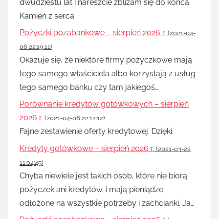
dwudziestu lat i nareszcie zbliżam się do końca.
Kamień z serca.
Pożyczki pozabankowe – sierpień 2026 r.
(2021-04-
06 22:19:11)
Okazuje się, że niektóre firmy pożyczkowe mają
tego samego właściciela albo korzystają z usług
tego samego banku czy tam jakiegoś…
Porównanie kredytów gotówkowych – sierpień
2026 r.
(2021-04-06 22:12:12)
Fajne zestawienie oferty kredytowej. Dzięki.
Kredyty gotówkowe – sierpień 2026 r.
(2021-03-22
11:04:45)
Chyba niewiele jest takich osób, które nie biorą
pożyczek ani kredytów. i mają pieniądze
odłożone na wszystkie potrzeby i zachcianki. Ja…