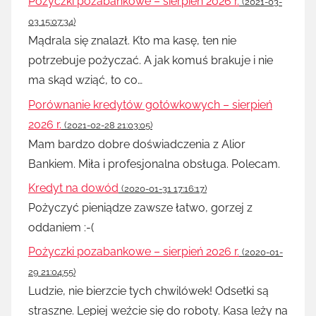
Pożyczki pozabankowe – sierpień 2026 r.
(2021-03-
03 15:07:34)
Mądrala się znalazł. Kto ma kasę, ten nie
potrzebuje pożyczać. A jak komuś brakuje i nie
ma skąd wziąć, to co…
Porównanie kredytów gotówkowych – sierpień
2026 r.
(2021-02-28 21:03:05)
Mam bardzo dobre doświadczenia z Alior
Bankiem. Miła i profesjonalna obsługa. Polecam.
Kredyt na dowód
(2020-01-31 17:16:17)
Pożyczyć pieniądze zawsze łatwo, gorzej z
oddaniem :-(
Pożyczki pozabankowe – sierpień 2026 r.
(2020-01-
29 21:04:55)
Ludzie, nie bierzcie tych chwilówek! Odsetki są
straszne. Lepiej weźcie się do roboty. Kasa leży na