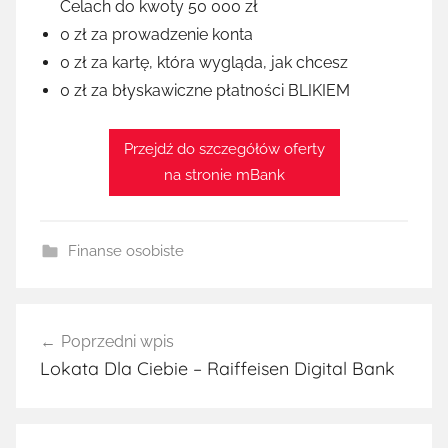
Celach do kwoty 50 000 zł
0 zł za prowadzenie konta
0 zł za kartę, która wygląda, jak chcesz
0 zł za błyskawiczne płatności BLIKIEM
Przejdź do szczegółów oferty
na stronie mBank
Finanse osobiste
Nawigacja
Poprzedni wpis
wpisu
Lokata Dla Ciebie – Raiffeisen Digital Bank