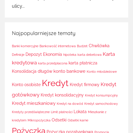
ulicy...
Najpopularniejsze tematy
Chwilówka
Banki komercyjne
Bankowość internetowa
Budżet
Karta
Depozyt
Ekonomia
Definicje
hipoteka
karta debetowa
kredytowa
karta płatnicza
karta przedpłacona
konto bankowe
Konsolidacja długów
Konto młodzieżowe
Kredyt
Kredyt
Konto osobiste
Kredyt firmowy
gotówkowy
Kredyt konsolidacyjny
Kredyt konsumpcyjny
Kredyt mieszkaniowy
Kredyt na dowód
Kredyt samochodowy
Lokata
Kredyty przedświąteczne
Limit płatności
Mieszkanie z
Odsetki
kredytem
Mikropożyczka
Odsetki karne
Pożyczka
Pożyczka pozabankowa
Promocja