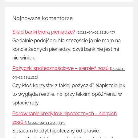
Najnowsze komentarze
Skąd banki biorą pieniądze?
(2022-03-01 21:26:37)
Genialnie podejście. Na szczęście ja nie mam na
koncie żadnych pieniędzy, czyli bank nie jest mi
nic winien.
Pożyczki społecznościowe – sierpień 2026 r.
(2021-
09-12 11:41:22)
Czy ktoś korzystał z takiej pożyczki? Napiszcie jak
to wygląda realnie, np. przy lekkim opóźnieniu w
spłacie raty.
Porównanie kredytów hipotecznych – sierpień
2026 r.
(2021-04-11 20:33:15)
Spłacam kredyt hipoteczny od prawie