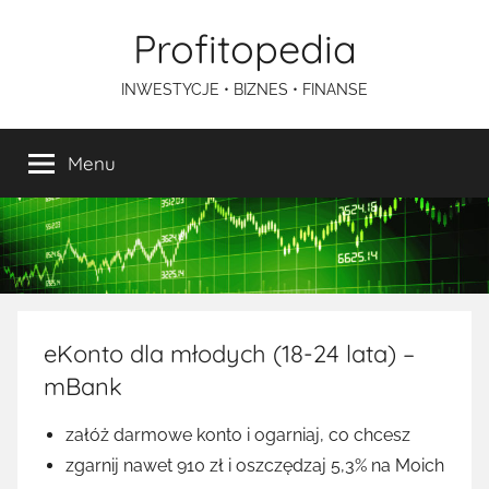
Przejdź
Profitopedia
do
treści
INWESTYCJE • BIZNES • FINANSE
Menu
eKonto dla młodych (18-24 lata) –
mBank
załóż darmowe konto i ogarniaj, co chcesz
zgarnij nawet 910 zł i oszczędzaj 5,3% na Moich