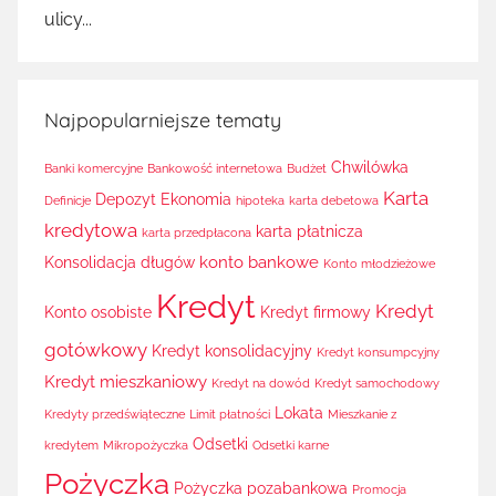
ulicy...
Najpopularniejsze tematy
Chwilówka
Banki komercyjne
Bankowość internetowa
Budżet
Karta
Depozyt
Ekonomia
Definicje
hipoteka
karta debetowa
kredytowa
karta płatnicza
karta przedpłacona
konto bankowe
Konsolidacja długów
Konto młodzieżowe
Kredyt
Kredyt
Konto osobiste
Kredyt firmowy
gotówkowy
Kredyt konsolidacyjny
Kredyt konsumpcyjny
Kredyt mieszkaniowy
Kredyt na dowód
Kredyt samochodowy
Lokata
Kredyty przedświąteczne
Limit płatności
Mieszkanie z
Odsetki
kredytem
Mikropożyczka
Odsetki karne
Pożyczka
Pożyczka pozabankowa
Promocja