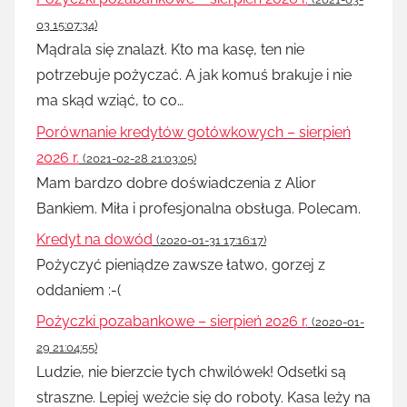
03 15:07:34)
Mądrala się znalazł. Kto ma kasę, ten nie
potrzebuje pożyczać. A jak komuś brakuje i nie
ma skąd wziąć, to co…
Porównanie kredytów gotówkowych – sierpień
2026 r.
(2021-02-28 21:03:05)
Mam bardzo dobre doświadczenia z Alior
Bankiem. Miła i profesjonalna obsługa. Polecam.
Kredyt na dowód
(2020-01-31 17:16:17)
Pożyczyć pieniądze zawsze łatwo, gorzej z
oddaniem :-(
Pożyczki pozabankowe – sierpień 2026 r.
(2020-01-
29 21:04:55)
Ludzie, nie bierzcie tych chwilówek! Odsetki są
straszne. Lepiej weźcie się do roboty. Kasa leży na