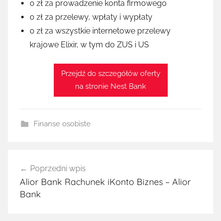
0 zł za prowadzenie konta firmowego
0 zł za przelewy, wpłaty i wypłaty
0 zł za wszystkie internetowe przelewy
krajowe Elixir, w tym do ZUS i US
Przejdź do szczegółów oferty
na stronie Nest Bank
Finanse osobiste
Nawigacja
Poprzedni wpis
wpisu
Alior Bank Rachunek iKonto Biznes – Alior
Bank