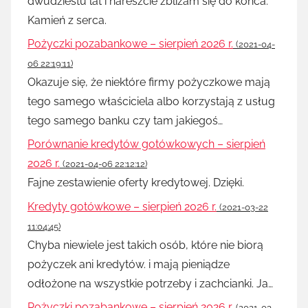
dwudziestu lat i nareszcie zbliżam się do końca.
Kamień z serca.
Pożyczki pozabankowe – sierpień 2026 r.
(2021-04-
06 22:19:11)
Okazuje się, że niektóre firmy pożyczkowe mają
tego samego właściciela albo korzystają z usług
tego samego banku czy tam jakiegoś…
Porównanie kredytów gotówkowych – sierpień
2026 r.
(2021-04-06 22:12:12)
Fajne zestawienie oferty kredytowej. Dzięki.
Kredyty gotówkowe – sierpień 2026 r.
(2021-03-22
11:04:45)
Chyba niewiele jest takich osób, które nie biorą
pożyczek ani kredytów. i mają pieniądze
odłożone na wszystkie potrzeby i zachcianki. Ja…
Pożyczki pozabankowe – sierpień 2026 r.
(2021-03-