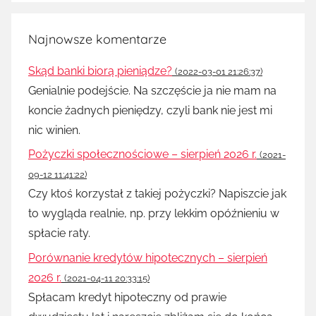
Najnowsze komentarze
Skąd banki biorą pieniądze?
(2022-03-01 21:26:37)
Genialnie podejście. Na szczęście ja nie mam na
koncie żadnych pieniędzy, czyli bank nie jest mi
nic winien.
Pożyczki społecznościowe – sierpień 2026 r.
(2021-
09-12 11:41:22)
Czy ktoś korzystał z takiej pożyczki? Napiszcie jak
to wygląda realnie, np. przy lekkim opóźnieniu w
spłacie raty.
Porównanie kredytów hipotecznych – sierpień
2026 r.
(2021-04-11 20:33:15)
Spłacam kredyt hipoteczny od prawie