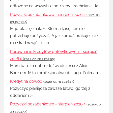
odłożone na wszystkie potrzeby i zachcianki. Ja…
Pożyczki pozabankowe – sierpień 2026 r.
(2021-03-
03 15:07:34)
Mądrala się znalazł. Kto ma kasę, ten nie
potrzebuje pożyczać. A jak komuś brakuje i nie
ma skąd wziąć, to co…
Porównanie kredytów gotówkowych – sierpień
2026 r.
(2021-02-28 21:03:05)
Mam bardzo dobre doświadczenia z Alior
Bankiem. Miła i profesjonalna obsługa. Polecam.
Kredyt na dowód
(2020-01-31 17:16:17)
Pożyczyć pieniądze zawsze łatwo, gorzej z
oddaniem :-(
Pożyczki pozabankowe – sierpień 2026 r.
(2020-01-
29 21:04:55)