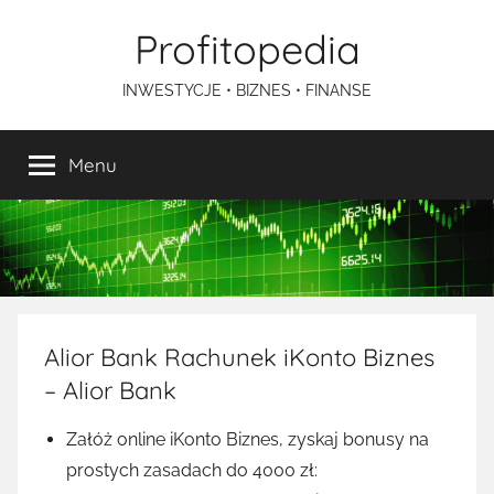
Przejdź
Profitopedia
do
treści
INWESTYCJE • BIZNES • FINANSE
Menu
Alior Bank Rachunek iKonto Biznes
– Alior Bank
Załóż online iKonto Biznes, zyskaj bonusy na
prostych zasadach do 4000 zł: