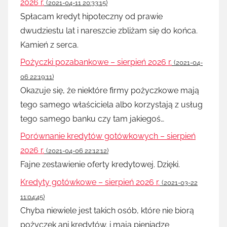
2026 r.
(2021-04-11 20:33:15)
Spłacam kredyt hipoteczny od prawie
dwudziestu lat i nareszcie zbliżam się do końca.
Kamień z serca.
Pożyczki pozabankowe – sierpień 2026 r.
(2021-04-
06 22:19:11)
Okazuje się, że niektóre firmy pożyczkowe mają
tego samego właściciela albo korzystają z usług
tego samego banku czy tam jakiegoś…
Porównanie kredytów gotówkowych – sierpień
2026 r.
(2021-04-06 22:12:12)
Fajne zestawienie oferty kredytowej. Dzięki.
Kredyty gotówkowe – sierpień 2026 r.
(2021-03-22
11:04:45)
Chyba niewiele jest takich osób, które nie biorą
pożyczek ani kredytów. i mają pieniądze