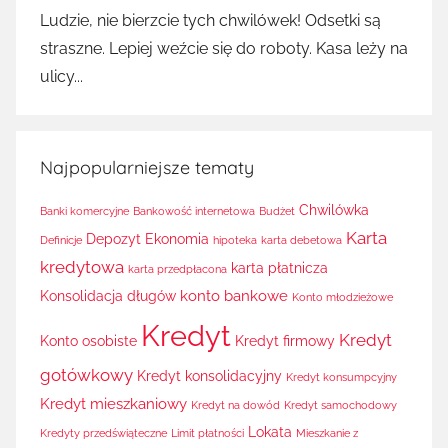
Ludzie, nie bierzcie tych chwilówek! Odsetki są
straszne. Lepiej weźcie się do roboty. Kasa leży na
ulicy...
Najpopularniejsze tematy
Chwilówka
Banki komercyjne
Bankowość internetowa
Budżet
Karta
Depozyt
Ekonomia
Definicje
hipoteka
karta debetowa
kredytowa
karta płatnicza
karta przedpłacona
konto bankowe
Konsolidacja długów
Konto młodzieżowe
Kredyt
Kredyt
Konto osobiste
Kredyt firmowy
gotówkowy
Kredyt konsolidacyjny
Kredyt konsumpcyjny
Kredyt mieszkaniowy
Kredyt na dowód
Kredyt samochodowy
Lokata
Kredyty przedświąteczne
Limit płatności
Mieszkanie z