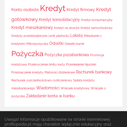
Kredyt
Kredyt
Konto osobiste
Kredyt firmowy
gotówkowy
Kredyt konsolidacyjny
Kredyt konsumpcyjny
Kredyt mieszkaniowy
Kredyt na dowód
Kredyt samochodowy
Lokata
Kredyty przedświąteczne
Limit płatności
Mieszkanie z
Odsetki
kredytem
Mikropożyczka
Odsetki karne
Pożyczka
Pożyczka pozabankowa
Promocja
kredytowa
Przekroczenie limitu karty
Przeniesienie hipoteki
Rachunek bankowy
Przeznaczenie kredytu
Płatności zbliżeniowe
Rachunek oszczędnościowo rozliczeniowy
Spłata kredytu
Wiadomości
mieszkaniowego
Wniosek kredytowy
Wniosek o
Zakładanie konta w banku
pożyczkę
Uwaga! Informacje opublikowane na stronie internetowej
profitopedia.pl mają charakter wyłącznie edukacyjny oraz