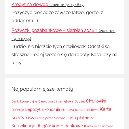
Kredyt na dowód
(2020-01-31 17:16:17)
Pożyczyć pieniądze zawsze łatwo, gorzej z
oddaniem :-(
Pożyczki pozabankowe – sierpień 2026 r.
(2020-01-
29 21:04:55)
Ludzie, nie bierzcie tych chwilówek! Odsetki są
straszne. Lepiej weźcie się do roboty. Kasa leży na
ulicy...
Najpopularniejsze tematy
Chwilówka
Banki komercyjne
Bankowość internetowa
Budżet
Karta
Depozyt
Ekonomia
Definicje
hipoteka
karta debetowa
kredytowa
karta płatnicza
karta przedpłacona
konto bankowe
Konsolidacja długów
Konto młodzieżowe