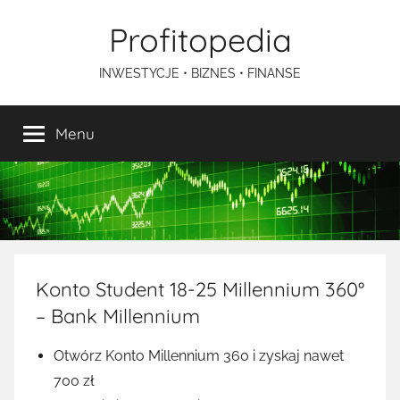
Przejdź
Profitopedia
do
treści
INWESTYCJE • BIZNES • FINANSE
Menu
Konto Student 18-25 Millennium 360°
– Bank Millennium
Otwórz Konto Millennium 360 i zyskaj nawet
700 zł