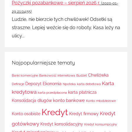
Pożyczki pozabankowe – sierpień 2026 r.
(2020-01-
29 21:04:55)
Ludzie, nie bierzcie tych chwilówek! Odsetki są
straszne. Lepiej weźcie się do roboty. Kasa leży na
ulicy...
Najpopularniejsze tematy
Chwilówka
Banki komercyjne
Bankowość internetowa
Budżet
Karta
Depozyt
Ekonomia
Definicje
hipoteka
karta debetowa
kredytowa
karta płatnicza
karta przedpłacona
konto bankowe
Konsolidacja długów
Konto młodzieżowe
Kredyt
Kredyt
Konto osobiste
Kredyt firmowy
gotówkowy
Kredyt konsolidacyjny
Kredyt konsumpcyjny