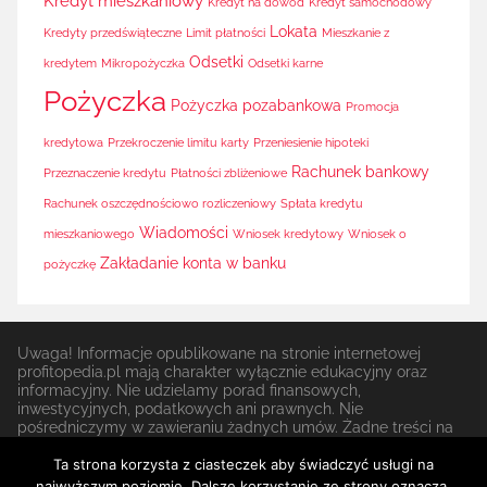
Kredyt mieszkaniowy
Kredyt na dowód
Kredyt samochodowy
Lokata
Kredyty przedświąteczne
Limit płatności
Mieszkanie z
Odsetki
kredytem
Mikropożyczka
Odsetki karne
Pożyczka
Pożyczka pozabankowa
Promocja
kredytowa
Przekroczenie limitu karty
Przeniesienie hipoteki
Rachunek bankowy
Przeznaczenie kredytu
Płatności zbliżeniowe
Rachunek oszczędnościowo rozliczeniowy
Spłata kredytu
Wiadomości
mieszkaniowego
Wniosek kredytowy
Wniosek o
Zakładanie konta w banku
pożyczkę
Uwaga! Informacje opublikowane na stronie internetowej
profitopedia.pl mają charakter wyłącznie edukacyjny oraz
informacyjny. Nie udzielamy porad finansowych,
inwestycyjnych, podatkowych ani prawnych. Nie
pośredniczymy w zawieraniu żadnych umów. Żadne treści na
stronie nie stanowią rekomendacji do zawierania jakichkolwiek
transakcji lub podpisywania umów finansowych lub do
Ta strona korzysta z ciasteczek aby świadczyć usługi na
angażowania się w jakąkolwiek strategię inwestycyjną.
najwyższym poziomie. Dalsze korzystanie ze strony oznacza,