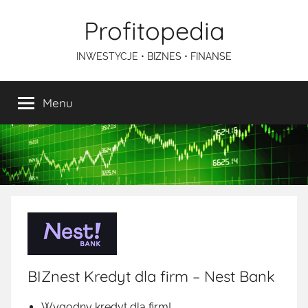
Przejdź
Profitopedia
do
treści
INWESTYCJE • BIZNES • FINANSE
Menu
BIZnest Kredyt dla firm – Nest Bank
Wygodny kredyt dla firm!