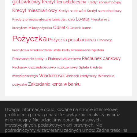
gotówkowy
Kredyt konsolidacyjny
Kredyt konsumpcyjny
Kredyt mieszkaniowy
Kredyt na dowód
Kredyt samochodowy
Lokata
Kredyty przedświąteczne
Limit płatności
Mieszkanie z
Odsetki
kredytem
Mikropożyczka
Odsetki karne
Pożyczka
Pożyczka pozabankowa
Promocja
kredytowa
Przekroczenie limitu karty
Przeniesienie hipoteki
Rachunek bankowy
Przeznaczenie kredytu
Płatności zbliżeniowe
Rachunek oszczędnościowo rozliczeniowy
Spłata kredytu
Wiadomości
mieszkaniowego
Wniosek kredytowy
Wniosek o
Zakładanie konta w banku
pożyczkę
Uwaga! Informacje opublikowane na stronie internetowej
profitopedia.pl mają charakter wyłącznie edukacyjny oraz
informacyjny. Nie udzielamy porad finansowych,
inwestycyjnych, podatkowych ani prawnych. Nie
pośredniczymy w zawieraniu żadnych umów. Żadne treści na
stronie nie stanowią rekomendacji do zawierania jakichkolwiek