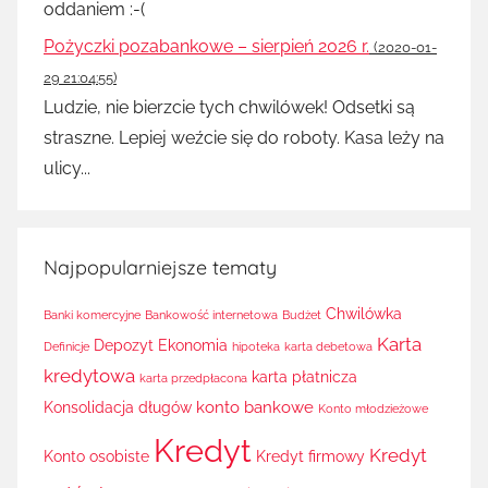
oddaniem :-(
Pożyczki pozabankowe – sierpień 2026 r.
(2020-01-
29 21:04:55)
Ludzie, nie bierzcie tych chwilówek! Odsetki są
straszne. Lepiej weźcie się do roboty. Kasa leży na
ulicy...
Najpopularniejsze tematy
Chwilówka
Banki komercyjne
Bankowość internetowa
Budżet
Karta
Depozyt
Ekonomia
Definicje
hipoteka
karta debetowa
kredytowa
karta płatnicza
karta przedpłacona
konto bankowe
Konsolidacja długów
Konto młodzieżowe
Kredyt
Kredyt
Konto osobiste
Kredyt firmowy