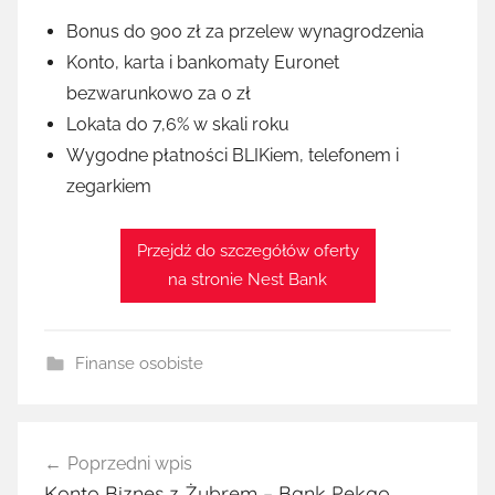
Bonus do 900 zł za przelew wynagrodzenia
Konto, karta i bankomaty Euronet
bezwarunkowo za 0 zł
Lokata do 7,6% w skali roku
Wygodne płatności BLIKiem, telefonem i
zegarkiem
Przejdź do szczegółów oferty
na stronie Nest Bank
Finanse osobiste
Nawigacja
Poprzedni wpis
wpisu
Konto Biznes z Żubrem – Bank Pekao