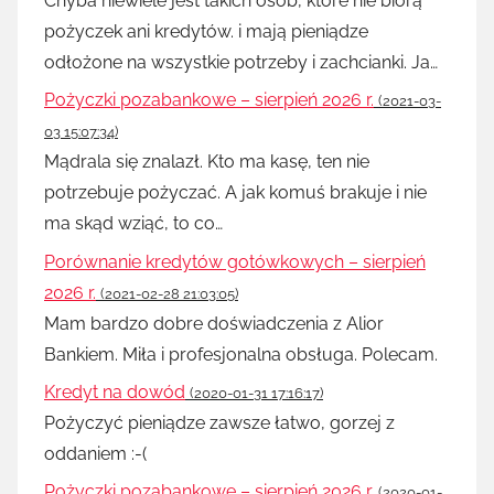
Chyba niewiele jest takich osób, które nie biorą
pożyczek ani kredytów. i mają pieniądze
odłożone na wszystkie potrzeby i zachcianki. Ja…
Pożyczki pozabankowe – sierpień 2026 r.
(2021-03-
03 15:07:34)
Mądrala się znalazł. Kto ma kasę, ten nie
potrzebuje pożyczać. A jak komuś brakuje i nie
ma skąd wziąć, to co…
Porównanie kredytów gotówkowych – sierpień
2026 r.
(2021-02-28 21:03:05)
Mam bardzo dobre doświadczenia z Alior
Bankiem. Miła i profesjonalna obsługa. Polecam.
Kredyt na dowód
(2020-01-31 17:16:17)
Pożyczyć pieniądze zawsze łatwo, gorzej z
oddaniem :-(
Pożyczki pozabankowe – sierpień 2026 r.
(2020-01-