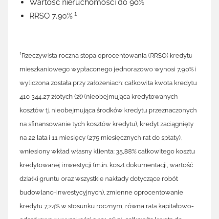
Wartość nieruchomości do 90%
1
RRSO 7,90%
1
Rzeczywista roczna stopa oprocentowania (RRSO) kredytu
mieszkaniowego wypłaconego jednorazowo wynosi 7,90% i
wyliczona została przy założeniach: całkowita kwota kredytu
410 344,27 złotych (zł) (nieobejmująca kredytowanych
kosztów tj. nieobejmująca środków kredytu przeznaczonych
na sfinansowanie tych kosztów kredytu), kredyt zaciągnięty
na 22 lata i 11 miesięcy (275 miesięcznych rat do spłaty),
wniesiony wkład własny klienta: 35,88% całkowitego kosztu
kredytowanej inwestycji (m.in. koszt dokumentacji, wartość
działki gruntu oraz wszystkie nakłady dotyczące robót
budowlano-inwestycyjnych), zmienne oprocentowanie
kredytu 7,24% w stosunku rocznym, równa rata kapitałowo-