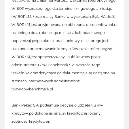
jest jako suma zmiennej wartości wskaźnika referencyjnego
WIBOR wyznaczonego dla terminu fixingowego 1 miesiąc
(WIBOR 1M, ) oraz marży Banku w wysokości 1,89%. Wartość
WIBOR 1M jest przyjmowana do obliczania oprocentowania z
ostatniego dnia roboczego miesiąca kalendarzowego
poprzedzającego okres obrachunkowy, dla którego jest
ustalane oprocentowanie kredytu. Wskaźnik referencyjny
WIBOR 1M jest opracowywany i publikowany przez
administratora: GPW Benchmark S.A. Wartości tego
wskaźnika oraz dotycząca go dokumentacja są dostępne na
stronach internetowych administratora:
www.gpwbenchmark.pl
Bank Pekao S.A. podejmuje decyzję o udzieleniu ww.
kredytów po dokonaniu analizy kredytowej i oceny
zdolności kredytowej.