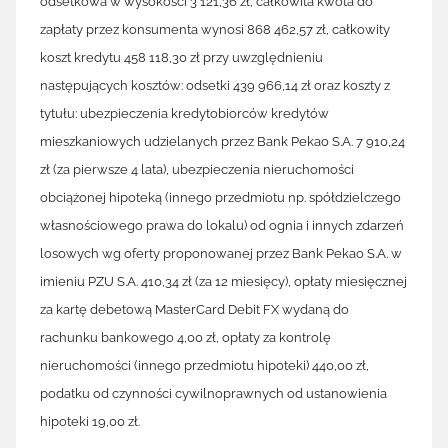
odsetkowa w wysokości 3 121,36 zł, całkowita kwota do
zapłaty przez konsumenta wynosi 868 462,57 zł, całkowity
koszt kredytu 458 118,30 zł przy uwzględnieniu
następujących kosztów: odsetki 439 966,14 zł oraz koszty z
tytułu: ubezpieczenia kredytobiorców kredytów
mieszkaniowych udzielanych przez Bank Pekao S.A. 7 910,24
zł (za pierwsze 4 lata), ubezpieczenia nieruchomości
obciążonej hipoteką (innego przedmiotu np. spółdzielczego
własnościowego prawa do lokalu) od ognia i innych zdarzeń
losowych wg oferty proponowanej przez Bank Pekao S.A. w
imieniu PZU S.A. 410,34 zł (za 12 miesięcy), opłaty miesięcznej
za kartę debetową MasterCard Debit FX wydaną do
rachunku bankowego 4,00 zł, opłaty za kontrolę
nieruchomości (innego przedmiotu hipoteki) 440,00 zł,
podatku od czynności cywilnoprawnych od ustanowienia
hipoteki 19,00 zł.