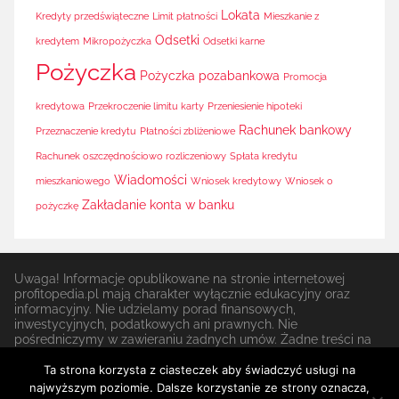
Lokata
Kredyty przedświąteczne
Limit płatności
Mieszkanie z
Odsetki
kredytem
Mikropożyczka
Odsetki karne
Pożyczka
Pożyczka pozabankowa
Promocja
kredytowa
Przekroczenie limitu karty
Przeniesienie hipoteki
Rachunek bankowy
Przeznaczenie kredytu
Płatności zbliżeniowe
Rachunek oszczędnościowo rozliczeniowy
Spłata kredytu
Wiadomości
mieszkaniowego
Wniosek kredytowy
Wniosek o
Zakładanie konta w banku
pożyczkę
Uwaga! Informacje opublikowane na stronie internetowej
profitopedia.pl mają charakter wyłącznie edukacyjny oraz
informacyjny. Nie udzielamy porad finansowych,
inwestycyjnych, podatkowych ani prawnych. Nie
pośredniczymy w zawieraniu żadnych umów. Żadne treści na
stronie nie stanowią rekomendacji do zawierania jakichkolwiek
transakcji lub podpisywania umów finansowych lub do
Ta strona korzysta z ciasteczek aby świadczyć usługi na
angażowania się w jakąkolwiek strategię inwestycyjną.
najwyższym poziomie. Dalsze korzystanie ze strony oznacza,