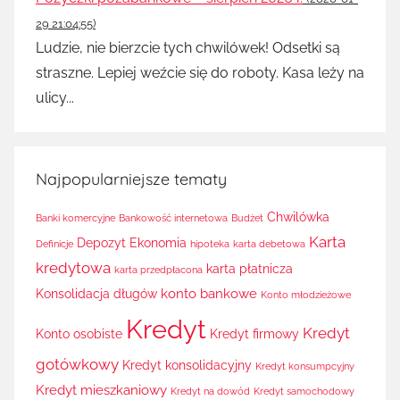
29 21:04:55)
Ludzie, nie bierzcie tych chwilówek! Odsetki są
straszne. Lepiej weźcie się do roboty. Kasa leży na
ulicy...
Najpopularniejsze tematy
Chwilówka
Banki komercyjne
Bankowość internetowa
Budżet
Karta
Depozyt
Ekonomia
Definicje
hipoteka
karta debetowa
kredytowa
karta płatnicza
karta przedpłacona
konto bankowe
Konsolidacja długów
Konto młodzieżowe
Kredyt
Kredyt
Konto osobiste
Kredyt firmowy
gotówkowy
Kredyt konsolidacyjny
Kredyt konsumpcyjny
Kredyt mieszkaniowy
Kredyt na dowód
Kredyt samochodowy