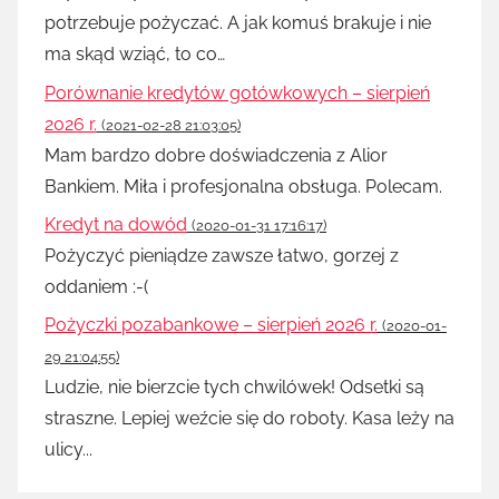
potrzebuje pożyczać. A jak komuś brakuje i nie
ma skąd wziąć, to co…
Porównanie kredytów gotówkowych – sierpień
2026 r.
(2021-02-28 21:03:05)
Mam bardzo dobre doświadczenia z Alior
Bankiem. Miła i profesjonalna obsługa. Polecam.
Kredyt na dowód
(2020-01-31 17:16:17)
Pożyczyć pieniądze zawsze łatwo, gorzej z
oddaniem :-(
Pożyczki pozabankowe – sierpień 2026 r.
(2020-01-
29 21:04:55)
Ludzie, nie bierzcie tych chwilówek! Odsetki są
straszne. Lepiej weźcie się do roboty. Kasa leży na
ulicy...