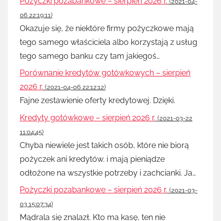
Pożyczki pozabankowe – sierpień 2026 r.
(2021-04-
06 22:19:11)
Okazuje się, że niektóre firmy pożyczkowe mają
tego samego właściciela albo korzystają z usług
tego samego banku czy tam jakiegoś…
Porównanie kredytów gotówkowych – sierpień
2026 r.
(2021-04-06 22:12:12)
Fajne zestawienie oferty kredytowej. Dzięki.
Kredyty gotówkowe – sierpień 2026 r.
(2021-03-22
11:04:45)
Chyba niewiele jest takich osób, które nie biorą
pożyczek ani kredytów. i mają pieniądze
odłożone na wszystkie potrzeby i zachcianki. Ja…
Pożyczki pozabankowe – sierpień 2026 r.
(2021-03-
03 15:07:34)
Mądrala się znalazł. Kto ma kasę, ten nie