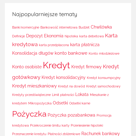
Najpopularniejsze tematy
Chwilówka
Banki komercyjne
Bankowość internetowa
Budżet
Karta
Depozyt
Ekonomia
Definicje
hipoteka
karta debetowa
kredytowa
karta płatnicza
karta przedpłacona
konto bankowe
Konsolidacja długów
Konto młodzieżowe
Kredyt
Kredyt
Konto osobiste
Kredyt firmowy
gotówkowy
Kredyt konsolidacyjny
Kredyt konsumpcyjny
Kredyt mieszkaniowy
Kredyt na dowód
Kredyt samochodowy
Lokata
Kredyty przedświąteczne
Limit płatności
Mieszkanie z
Odsetki
kredytem
Mikropożyczka
Odsetki karne
Pożyczka
Pożyczka pozabankowa
Promocja
kredytowa
Przekroczenie limitu karty
Przeniesienie hipoteki
Rachunek bankowy
Przeznaczenie kredytu
Płatności zbliżeniowe