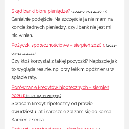
Skąd banki biorą pieniądze?
(2022-03-01 21:26:37)
Genialnie podejście. Na szczęście ja nie mam na
koncie żadnych pieniędzy, czyli bank nie jest mi
nic winien.
Pożyczki społecznościowe – sierpień 2026 r.
(2021-
09-12 11:41:22)
Czy ktoś korzystał z takiej pożyczki? Napiszcie jak
to wygląda realnie, np. przy lekkim opóźnieniu w
spłacie raty.
Porównanie kredytów hipotecznych – sierpień
2026 r.
(2021-04-11 20:33:15)
Spłacam kredyt hipoteczny od prawie
dwudziestu lat i nareszcie zbliżam się do końca.
Kamień z serca.