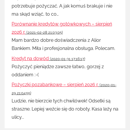
potrzebuje pożyczać. A jak komuś brakuje i nie
ma skąd wziąć, to co…
Porównanie kredytów gotówkowych – sierpień
2026 r.
(2021-02-28 21:03:05)
Mam bardzo dobre doświadczenia z Alior
Bankiem. Miła i profesjonalna obsługa. Polecam.
Kredyt na dowód
(2020-01-31 17:16:17)
Pożyczyć pieniądze zawsze łatwo, gorzej z
oddaniem :-(
Pożyczki pozabankowe – sierpień 2026 r.
(2020-01-
29 21:04:55)
Ludzie, nie bierzcie tych chwilówek! Odsetki są
straszne. Lepiej weźcie się do roboty. Kasa leży na
ulicy...