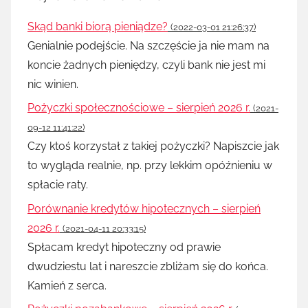
Skąd banki biorą pieniądze?
(2022-03-01 21:26:37)
Genialnie podejście. Na szczęście ja nie mam na
koncie żadnych pieniędzy, czyli bank nie jest mi
nic winien.
Pożyczki społecznościowe – sierpień 2026 r.
(2021-
09-12 11:41:22)
Czy ktoś korzystał z takiej pożyczki? Napiszcie jak
to wygląda realnie, np. przy lekkim opóźnieniu w
spłacie raty.
Porównanie kredytów hipotecznych – sierpień
2026 r.
(2021-04-11 20:33:15)
Spłacam kredyt hipoteczny od prawie
dwudziestu lat i nareszcie zbliżam się do końca.
Kamień z serca.