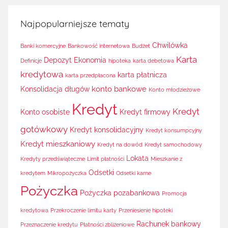
Najpopularniejsze tematy
Chwilówka
Banki komercyjne
Bankowość internetowa
Budżet
Karta
Depozyt
Ekonomia
Definicje
hipoteka
karta debetowa
kredytowa
karta płatnicza
karta przedpłacona
konto bankowe
Konsolidacja długów
Konto młodzieżowe
Kredyt
Kredyt
Konto osobiste
Kredyt firmowy
gotówkowy
Kredyt konsolidacyjny
Kredyt konsumpcyjny
Kredyt mieszkaniowy
Kredyt na dowód
Kredyt samochodowy
Lokata
Kredyty przedświąteczne
Limit płatności
Mieszkanie z
Odsetki
kredytem
Mikropożyczka
Odsetki karne
Pożyczka
Pożyczka pozabankowa
Promocja
kredytowa
Przekroczenie limitu karty
Przeniesienie hipoteki
Rachunek bankowy
Przeznaczenie kredytu
Płatności zbliżeniowe