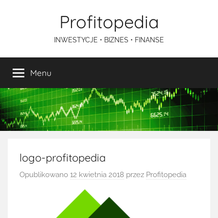
Przejdź
Profitopedia
do
treści
INWESTYCJE • BIZNES • FINANSE
Menu
logo-profitopedia
Opublikowano
12 kwietnia 2018
przez
Profitopedia