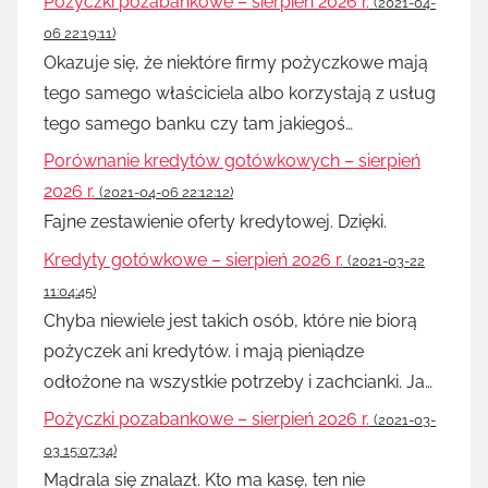
Pożyczki pozabankowe – sierpień 2026 r.
(2021-04-
06 22:19:11)
Okazuje się, że niektóre firmy pożyczkowe mają
tego samego właściciela albo korzystają z usług
tego samego banku czy tam jakiegoś…
Porównanie kredytów gotówkowych – sierpień
2026 r.
(2021-04-06 22:12:12)
Fajne zestawienie oferty kredytowej. Dzięki.
Kredyty gotówkowe – sierpień 2026 r.
(2021-03-22
11:04:45)
Chyba niewiele jest takich osób, które nie biorą
pożyczek ani kredytów. i mają pieniądze
odłożone na wszystkie potrzeby i zachcianki. Ja…
Pożyczki pozabankowe – sierpień 2026 r.
(2021-03-
03 15:07:34)
Mądrala się znalazł. Kto ma kasę, ten nie